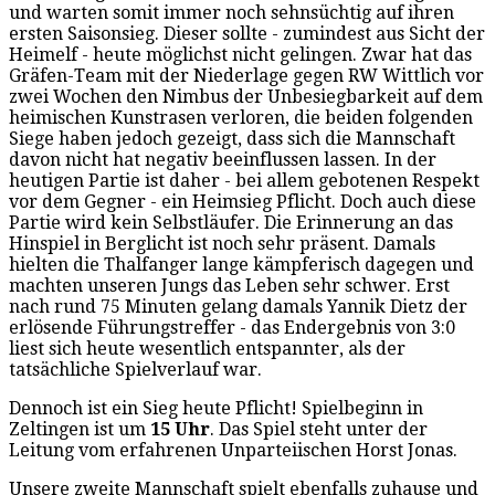
und warten somit immer noch sehnsüchtig auf ihren
ersten Saisonsieg. Dieser sollte - zumindest aus Sicht der
Heimelf - heute möglichst nicht gelingen. Zwar hat das
Gräfen-Team mit der Niederlage gegen RW Wittlich vor
zwei Wochen den Nimbus der Unbesiegbarkeit auf dem
heimischen Kunstrasen verloren, die beiden folgenden
Siege haben jedoch gezeigt, dass sich die Mannschaft
davon nicht hat negativ beeinflussen lassen. In der
heutigen Partie ist daher - bei allem gebotenen Respekt
vor dem Gegner - ein Heimsieg Pflicht. Doch auch diese
Partie wird kein Selbstläufer. Die Erinnerung an das
Hinspiel in Berglicht ist noch sehr präsent. Damals
hielten die Thalfanger lange kämpferisch dagegen und
machten unseren Jungs das Leben sehr schwer. Erst
nach rund 75 Minuten gelang damals Yannik Dietz der
erlösende Führungstreffer - das Endergebnis von 3:0
liest sich heute wesentlich entspannter, als der
tatsächliche Spielverlauf war.
Dennoch ist ein Sieg heute Pflicht! Spielbeginn in
Zeltingen ist um
15 Uhr
. Das Spiel steht unter der
Leitung vom erfahrenen Unparteiischen Horst Jonas.
Unsere zweite Mannschaft spielt ebenfalls zuhause und