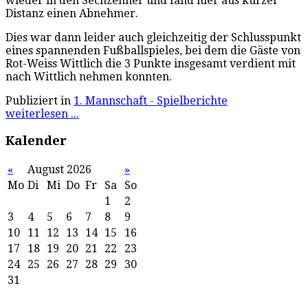
wieder in den Sechzehner und fand hier aus kurzer
Distanz einen Abnehmer.
Dies war dann leider auch gleichzeitig der Schlusspunkt
eines spannenden Fußballspieles, bei dem die Gäste von
Rot-Weiss Wittlich die 3 Punkte insgesamt verdient mit
nach Wittlich nehmen konnten.
Publiziert in
1. Mannschaft - Spielberichte
weiterlesen ...
Kalender
«
August 2026
»
Mo
Di
Mi
Do
Fr
Sa
So
1
2
3
4
5
6
7
8
9
10
11
12
13
14
15
16
17
18
19
20
21
22
23
24
25
26
27
28
29
30
31