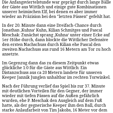
Die Anfangsviertelstunde war geprägt durch lange Bälle
der Gäste aus Wittlich und einige gute Kombinationen
unserer heimischen Elf, bei denen es aber immer
wieder an Präzision bei den "letzten Pässen" gefehlt hat.
In der 20. Minute dann eine Dreifach-Chance durch
Jonathan ‚Kuhna‘ Kuhn, Kilian Schmitges und Pascal
Meschak: Zunächst sprang ‚Kuhna‘ unter einer Ecke auf
5er-Höhe durch, dann blockte die Wittlicher Defensive
den ersten Nachschuss durch Kilian ehe Pascal den
zweiten Nachschuss aus rund 16 Metern am Tor zu hoch
ansetzte.
Im Gegenzug dann das zu diesem Zeitpunkt etwas
glückliche 1:0 für die Gäste aus Wittlich: Ein
Distanzschuss aus ca 20 Metern landete für unseren
Keeper Jannik Junglen unhaltbar im rechten Torwinkel.
Nach der Führung verlief das Spiel bis zur 37. Minute
mit deutlichen Vorteilen für den Gegner, der immer
wieder mit tiefen Pässen auf die Außen gefährlich
wurden, ehe P. Meschak den Ausgleich auf dem Fuß
hatte, als der gegnerische Keeper ihm den Ball, durch
starke Anlaufarbeit von Tim Jakobs, 16 Meter vor dem