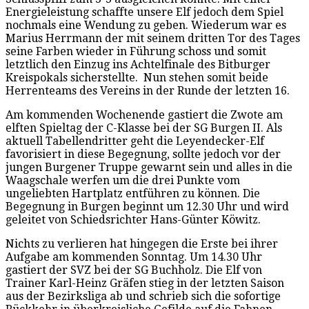
Energieleistung schaffte unsere Elf jedoch dem Spiel
nochmals eine Wendung zu geben. Wiederum war es
Marius Herrmann der mit seinem dritten Tor des Tages
seine Farben wieder in Führung schoss und somit
letztlich den Einzug ins Achtelfinale des Bitburger
Kreispokals sicherstellte. Nun stehen somit beide
Herrenteams des Vereins in der Runde der letzten 16.
Am kommenden Wochenende gastiert die Zwote am
elften Spieltag der C-Klasse bei der SG Burgen II. Als
aktuell Tabellendritter geht die Leyendecker-Elf
favorisiert in diese Begegnung, sollte jedoch vor der
jungen Burgener Truppe gewarnt sein und alles in die
Waagschale werfen um die drei Punkte vom
ungeliebten Hartplatz entführen zu können. Die
Begegnung in Burgen beginnt um 12.30 Uhr und wird
geleitet von Schiedsrichter Hans-Günter Köwitz.
Nichts zu verlieren hat hingegen die Erste bei ihrer
Aufgabe am kommenden Sonntag. Um 14.30 Uhr
gastiert der SVZ bei der SG Buchholz. Die Elf von
Trainer Karl-Heinz Gräfen stieg in der letzten Saison
aus der Bezirksliga ab und schrieb sich die sofortige