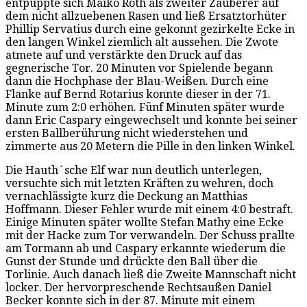
entpuppte sich Maiko Roth als zweiter Zauberer auf
dem nicht allzuebenen Rasen und ließ Ersatztorhüter
Phillip Servatius durch eine gekonnt gezirkelte Ecke in
den langen Winkel ziemlich alt aussehen. Die Zwote
atmete auf und verstärkte den Druck auf das
gegnerische Tor. 20 Minuten vor Spielende begann
dann die Hochphase der Blau-Weißen. Durch eine
Flanke auf Bernd Rotarius konnte dieser in der 71.
Minute zum 2:0 erhöhen. Fünf Minuten später wurde
dann Eric Caspary eingewechselt und konnte bei seiner
ersten Ballberührung nicht wiederstehen und
zimmerte aus 20 Metern die Pille in den linken Winkel.
Die Hauth´sche Elf war nun deutlich unterlegen,
versuchte sich mit letzten Kräften zu wehren, doch
vernachlässigte kurz die Deckung an Matthias
Hoffmann. Dieser Fehler wurde mit einem 4:0 bestraft.
Einige Minuten später wollte Stefan Mathy eine Ecke
mit der Hacke zum Tor verwandeln. Der Schuss prallte
am Tormann ab und Caspary erkannte wiederum die
Gunst der Stunde und drückte den Ball über die
Torlinie. Auch danach ließ die Zweite Mannschaft nicht
locker. Der hervorpreschende Rechtsaußen Daniel
Becker konnte sich in der 87. Minute mit einem