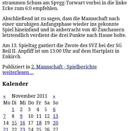
strammen Schuss am Spvgg-Torwart vorbei in die linke
Ecke zum 6:0 empfehlen.
Abschließend ist zu sagen, dass die Mannschaft nach
einer unruhigen Anfangsphase wieder ins gekonnte
Spiel hineinfand und in anbetracht von 40 Zuschauern
letztendlich verdient die drei Punkte nach Hause holte.
Am 13. Spieltag gastiert die Zwote des SVZ bei der SG
Reil II. Anpfiff ist um 13:00 Uhr auf dem Hartplatz in
Enkirch.
Publiziert in
2. Mannschaft - Spielberichte
weiterlesen ...
Kalender
«
November 2011
»
Mo
Di
Mi
Do
Fr
Sa
So
1
2
3
4
5
6
7
8
9
10
11
12
13
14
15
16
17
18
19
20
21
22
23
24
25
26
27