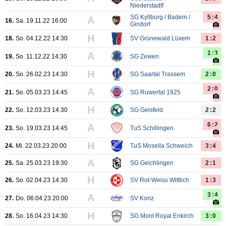
Niederstadtf
SG Kyllburg / Badem /
5:4
A
16.
Sa. 19.11.22 16:00
Gindorf
H
18.
So. 04.12.22 14:30
SV Grünewald Lüxem
1:2
1:3
A
19.
So. 11.12.22 14:30
SG Zewen
H
20.
So. 26.02.23 14:30
SG Saartal Trassem
2:0
2:0
A
21.
So. 05.03.23 14:45
SG Ruwertal 1925
H
22.
So. 12.03.23 14:30
SG Geisfeld
2:2
6:2
A
23.
So. 19.03.23 14:45
TuS Schillingen
H
24.
Mi. 22.03.23 20:00
TuS Mosella Schweich
3:4
A
25.
Sa. 25.03.23 19:30
SG Geichlingen
2:1
H
26.
So. 02.04.23 14:30
SV Rot-Weiss Wittlich
1:3
3:4
A
27.
Do. 06.04.23 20:00
SV Konz
H
28.
So. 16.04.23 14:30
SG Mont Royal Enkirch
3:0