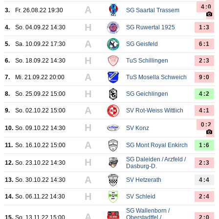
4:0
A
3.
Fr. 26.08.22 19:30
SG Saartal Trassem
H
4.
So. 04.09.22 14:30
SG Ruwertal 1925
1:3
A
5.
Sa. 10.09.22 17:30
SG Geisfeld
6:1
H
6.
So. 18.09.22 14:30
TuS Schillingen
2:3
A
7.
Mi. 21.09.22 20:00
TuS Mosella Schweich
9:0
H
8.
So. 25.09.22 15:00
SG Geichlingen
4:2
A
9.
So. 02.10.22 15:00
SV Rot-Weiss Wittlich
4:1
0:2
H
10.
So. 09.10.22 14:30
SV Konz
A
11.
So. 16.10.22 15:00
SG Mont Royal Enkirch
1:6
SG Daleiden / Arzfeld /
H
12.
So. 23.10.22 14:30
2:3
Dasburg-D.
A
13.
So. 30.10.22 14:30
SV Hetzerath
4:4
H
14.
So. 06.11.22 14:30
SV Schleid
2:4
SG Wallenborn /
A
15.
So. 13.11.22 15:00
Oberstadtfel /
2:0