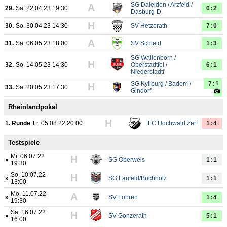
SG Daleiden / Arzfeld /
A
29.
Sa. 22.04.23 19:30
0:2
Dasburg-D.
H
30.
So. 30.04.23 14:30
SV Hetzerath
7:0
A
31.
Sa. 06.05.23 18:00
SV Schleid
1:3
SG Wallenborn /
H
32.
So. 14.05.23 14:30
Oberstadtfel /
6:1
Niederstadtf
SG Kyllburg / Badem /
7:1
H
33.
Sa. 20.05.23 17:30
Gindorf
Rheinlandpokal
H
1. Runde
Fr. 05.08.22 20:00
FC Hochwald Zerf
1:4
Testspiele
Mi. 06.07.22
H
»
SG Oberweis
1:1
19:30
So. 10.07.22
H
»
SG Laufeld/Buchholz
1:1
13:00
Mo. 11.07.22
A
»
SV Föhren
1:4
19:30
Sa. 16.07.22
H
»
SV Gonzerath
5:1
16:00