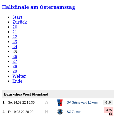
Halbfinale am Ostersamstag
Start
Zurück
20
21
22
23
24
25
26
27
28
29
Weiter
Ende
Bezirksliga West Rheinland
A
1.
So. 14.08.22 15:30
SV Grünewald Lüxem
0:0
4:5
H
2.
Fr. 19.08.22 20:00
SG Zewen