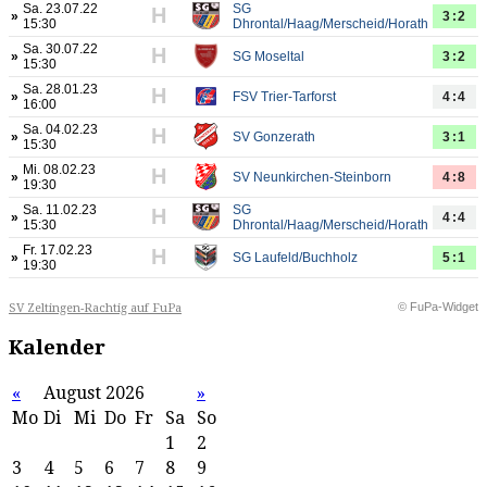
Sa. 23.07.22
SG
H
»
3:2
15:30
Dhrontal/Haag/Merscheid/Horath
Sa. 30.07.22
H
»
SG Moseltal
3:2
15:30
Sa. 28.01.23
H
»
FSV Trier-Tarforst
4:4
16:00
Sa. 04.02.23
H
»
SV Gonzerath
3:1
15:30
Mi. 08.02.23
H
»
SV Neunkirchen-Steinborn
4:8
19:30
Sa. 11.02.23
SG
H
»
4:4
15:30
Dhrontal/Haag/Merscheid/Horath
Fr. 17.02.23
H
»
SG Laufeld/Buchholz
5:1
19:30
© FuPa-Widget
SV Zeltingen-Rachtig auf FuPa
Kalender
«
August 2026
»
Mo
Di
Mi
Do
Fr
Sa
So
1
2
3
4
5
6
7
8
9