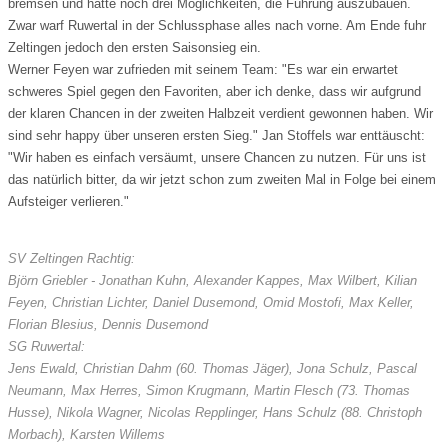
bremsen und hatte noch drei Möglichkeiten, die Führung auszubauen.
Zwar warf Ruwertal in der Schlussphase alles nach vorne. Am Ende fuhr
Zeltingen jedoch den ersten Saisonsieg ein.
Werner Feyen war zufrieden mit seinem Team: "Es war ein erwartet
schweres Spiel gegen den Favoriten, aber ich denke, dass wir aufgrund
der klaren Chancen in der zweiten Halbzeit verdient gewonnen haben. Wir
sind sehr happy über unseren ersten Sieg." Jan Stoffels war enttäuscht:
"Wir haben es einfach versäumt, unsere Chancen zu nutzen. Für uns ist
das natürlich bitter, da wir jetzt schon zum zweiten Mal in Folge bei einem
Aufsteiger verlieren."
SV Zeltingen Rachtig:
Björn Griebler - Jonathan Kuhn, Alexander Kappes, Max Wilbert, Kilian
Feyen, Christian Lichter, Daniel Dusemond, Omid Mostofi, Max Keller,
Florian Blesius, Dennis Dusemond
SG Ruwertal:
Jens Ewald, Christian Dahm (60. Thomas Jäger), Jona Schulz, Pascal
Neumann, Max Herres, Simon Krugmann, Martin Flesch (73. Thomas
Husse), Nikola Wagner, Nicolas Repplinger, Hans Schulz (88. Christoph
Morbach), Karsten Willems