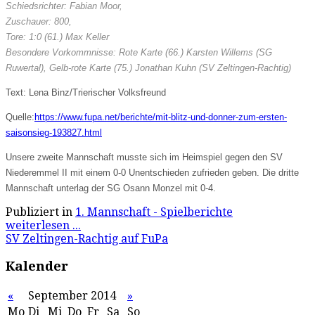
Schiedsrichter: Fabian Moor,
Zuschauer: 800,
Tore: 1:0 (61.) Max Keller
Besondere Vorkommnisse: Rote Karte (66.) Karsten Willems (SG
Ruwertal), Gelb-rote Karte (75.) Jonathan Kuhn (SV Zeltingen-Rachtig)
Text: Lena Binz/Trierischer Volksfreund
Quelle:
https://www.fupa.net/berichte/mit-blitz-und-donner-zum-ersten-
saisonsieg-193827.html
Unsere zweite Mannschaft musste sich im Heimspiel gegen den SV
Niederemmel II mit einem 0-0 Unentschieden zufrieden geben. Die dritte
Mannschaft unterlag der SG Osann Monzel mit 0-4.
Publiziert in
1. Mannschaft - Spielberichte
weiterlesen ...
SV Zeltingen-Rachtig auf FuPa
Kalender
«
September 2014
»
Mo
Di
Mi
Do
Fr
Sa
So