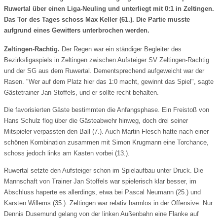
Ruwertal über einen Liga-Neuling und unterliegt mit 0:1 in Zeltingen.
Das Tor des Tages schoss Max Keller (61.). Die Partie musste
aufgrund eines Gewitters unterbrochen werden.
Zeltingen-Rachtig.
Der Regen war ein ständiger Begleiter des
Bezirksligaspiels in Zeltingen zwischen Aufsteiger SV Zeltingen-Rachtig
und der SG aus dem Ruwertal. Dementsprechend aufgeweicht war der
Rasen. "Wer auf dem Platz hier das 1:0 macht, gewinnt das Spiel", sagte
Gästetrainer Jan Stoffels, und er sollte recht behalten.
Die favorisierten Gäste bestimmten die Anfangsphase. Ein Freistoß von
Hans Schulz flog über die Gästeabwehr hinweg, doch drei seiner
Mitspieler verpassten den Ball (7.). Auch Martin Flesch hatte nach einer
schönen Kombination zusammen mit Simon Krugmann eine Torchance,
schoss jedoch links am Kasten vorbei (13.).
Ruwertal setzte den Aufsteiger schon im Spielaufbau unter Druck. Die
Mannschaft von Trainer Jan Stoffels war spielerisch klar besser, im
Abschluss haperte es allerdings, etwa bei Pascal Neumann (25.) und
Karsten Willems (35.). Zeltingen war relativ harmlos in der Offensive. Nur
Dennis Dusemund gelang von der linken Außenbahn eine Flanke auf