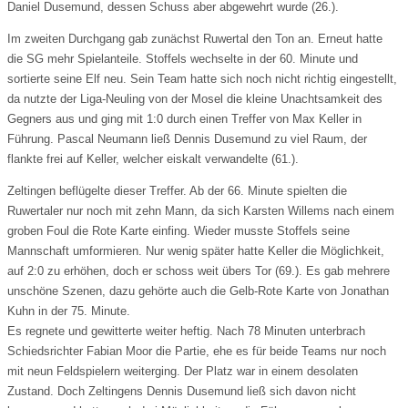
Daniel Dusemund, dessen Schuss aber abgewehrt wurde (26.).
Im zweiten Durchgang gab zunächst Ruwertal den Ton an. Erneut hatte
die SG mehr Spielanteile. Stoffels wechselte in der 60. Minute und
sortierte seine Elf neu. Sein Team hatte sich noch nicht richtig eingestellt,
da nutzte der Liga-Neuling von der Mosel die kleine Unachtsamkeit des
Gegners aus und ging mit 1:0 durch einen Treffer von Max Keller in
Führung. Pascal Neumann ließ Dennis Dusemund zu viel Raum, der
flankte frei auf Keller, welcher eiskalt verwandelte (61.).
Zeltingen beflügelte dieser Treffer. Ab der 66. Minute spielten die
Ruwertaler nur noch mit zehn Mann, da sich Karsten Willems nach einem
groben Foul die Rote Karte einfing. Wieder musste Stoffels seine
Mannschaft umformieren. Nur wenig später hatte Keller die Möglichkeit,
auf 2:0 zu erhöhen, doch er schoss weit übers Tor (69.). Es gab mehrere
unschöne Szenen, dazu gehörte auch die Gelb-Rote Karte von Jonathan
Kuhn in der 75. Minute.
Es regnete und gewitterte weiter heftig. Nach 78 Minuten unterbrach
Schiedsrichter Fabian Moor die Partie, ehe es für beide Teams nur noch
mit neun Feldspielern weiterging. Der Platz war in einem desolaten
Zustand. Doch Zeltingens Dennis Dusemund ließ sich davon nicht