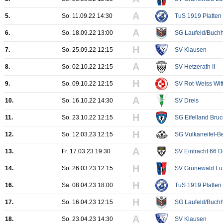
A
5.
So. 11.09.22 14:30
TuS 1919 Platten
A
6.
So. 18.09.22 13:00
SG Laufeld/Buchho
H
7.
So. 25.09.22 12:15
SV Klausen
A
8.
So. 02.10.22 12:15
SV Hetzerath II
H
9.
So. 09.10.22 12:15
SV Rot-Weiss Wittl
A
10.
So. 16.10.22 14:30
SV Dreis
H
11.
So. 23.10.22 12:15
SG Eifelland Bru
H
12.
So. 12.03.23 12:15
SG Vulkaneifel-Be
A
13.
Fr. 17.03.23 19:30
SV Eintracht 66 
H
14.
So. 26.03.23 12:15
SV Grünewald Lü
H
16.
Sa. 08.04.23 18:00
TuS 1919 Platten
H
17.
So. 16.04.23 12:15
SG Laufeld/Buchho
A
18.
So. 23.04.23 14:30
SV Klausen