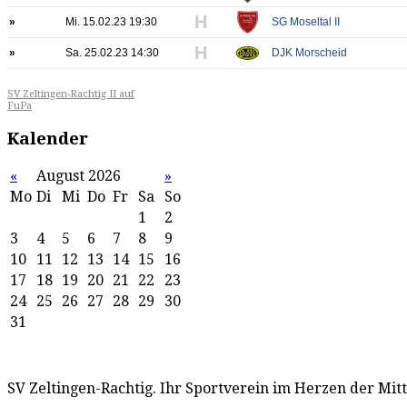
H
»
Mi. 15.02.23 19:30
SG Moseltal II
H
»
Sa. 25.02.23 14:30
DJK Morscheid
SV Zeltingen-Rachtig II auf
FuPa
Kalender
«
August 2026
»
Mo
Di
Mi
Do
Fr
Sa
So
1
2
3
4
5
6
7
8
9
10
11
12
13
14
15
16
17
18
19
20
21
22
23
24
25
26
27
28
29
30
31
SV Zeltingen-Rachtig. Ihr Sportverein im Herzen der Mit