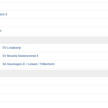
ich II
ch
SV Longkamp
SV Mosella Niederemmel II
SG Neumagen-D. / Leiwen / Trittenheim