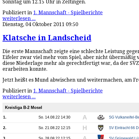
Sonntag um 12.15 Uhr in Zeltingen.
Publiziert in
1. Mannschaft - Spielberichte
weiterlesen ...
Dienstag, 04 Oktober 2011 09:50
Klatsche in Landscheid
Die erste Mannschaft zeigte eine schlechte Leistung gegen
Eifeler zwar viel mehr vom Spiel, aber nicht übermäßig 
diese Niederlage mehr als gerechtfertigt war, da der S
erarbeiten konnte.
Jetzt heißt es Mund abwischen und weitermachen, am Frei
Publiziert in
1. Mannschaft - Spielberichte
weiterlesen ...
Kreisliga B-2 Mosel
A
1.
So. 14.08.22 14:30
SG Vulkaneifel-Be
H
2.
So. 21.08.22 12:15
SV Eintracht 66 
A
3.
So. 28.08.22 12:15
SV Grünewald Lü