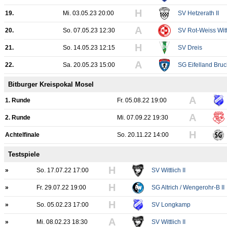
H
19.
Mi. 03.05.23 20:00
SV Hetzerath II
A
20.
So. 07.05.23 12:30
SV Rot-Weiss Wittl
H
21.
So. 14.05.23 12:15
SV Dreis
A
22.
Sa. 20.05.23 15:00
SG Eifelland Bru
Bitburger Kreispokal Mosel
A
1. Runde
Fr. 05.08.22 19:00
A
2. Runde
Mi. 07.09.22 19:30
H
Achtelfinale
So. 20.11.22 14:00
Testspiele
H
»
So. 17.07.22 17:00
SV Wittlich II
H
»
Fr. 29.07.22 19:00
SG Altrich / Wengerohr-B II
H
»
So. 05.02.23 17:00
SV Longkamp
A
»
Mi. 08.02.23 18:30
SV Wittlich II