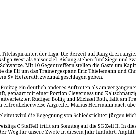
itelaspiranten der Liga. Die derzeit auf Rang drei rangi
ksliga West als Saisonziel. Bislang stehen fünf Siege und 
s Schwarze. Mit 10 Gegentreffern stellen die Gäste um Ka
egte die Elf um das Trainergespann Eric Thielemann und C
m dem SV Hetzerath zweimal geschlagen geben.
Freitag ein deutlich anderes Auftreten als am vergangenen
t, gepaart mit einer Portion Cleverness und Kaltschnäuzi
itverletzten Rüdiger Bollig und Michael Roth, fällt am Fr
och erfreulicherweise Angreifer Marius Herrmann nach ü
. Geleitet wird die Begegnung von Schiedsrichter Jürgen Mi
liga C StaffelI trifft am Sonntag auf die SG Zell II. In di
o der Weg für unsere Zwote in diesem Jahr hinführt. Anpf