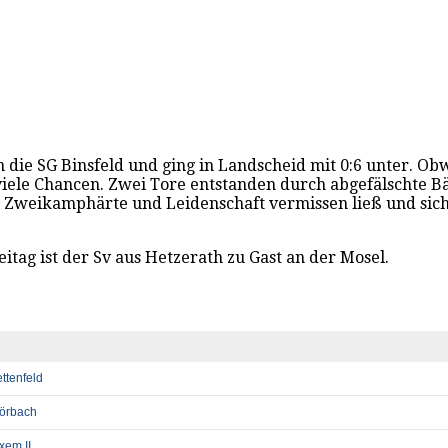
 die SG Binsfeld und ging in Landscheid mit 0:6 unter. Obw
viele Chancen. Zwei Tore entstanden durch abgefälschte B
VZ Zweikamphärte und Leidenschaft vermissen ließ und si
tag ist der Sv aus Hetzerath zu Gast an der Mosel.
ttenfeld
Dörbach
xem II