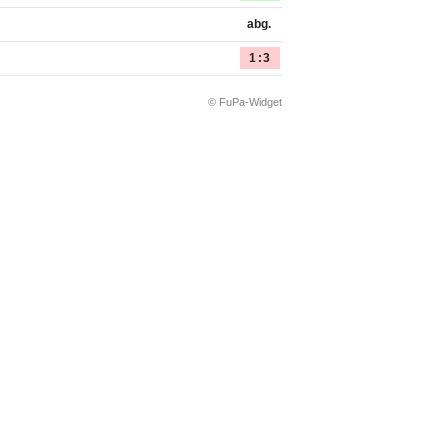
abg.
1:3
© FuPa-Widget