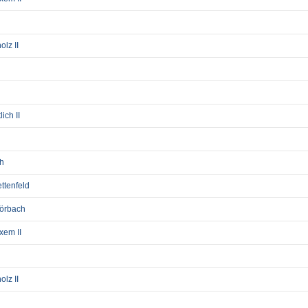
lz II
ich II
ch
ttenfeld
Dörbach
xem II
lz II