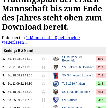
Mannschaft bis zum Ende
des Jahres steht oben zum
Download bereit.
Publiziert in
1. Mannschaft - Spielberichte
weiterlesen ...
Kreisliga B-2 Mosel
SG Vulkaneifel-
A
1.
So. 14.08.22 14:30
8:0
Bettenfeld
H
2.
So. 21.08.22 12:15
SV Eintracht 66 Dörbach
2:7
A
3.
So. 28.08.22 12:15
SV Grünewald Lüxem II
7:1
A
5.
So. 11.09.22 14:30
TuS 1919 Platten
2:3
A
6.
So. 18.09.22 13:00
SG Laufeld/Buchholz II
4:3
H
7.
So. 25.09.22 12:15
SV Klausen
3:2