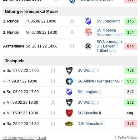
Bitburger Kreispokal Mosel
A
1. Runde
Fr. 05.08.22 19:00
SV Longkamp
1:5
SV Mosella
A
2. Runde
Mi. 07.09.22 19:30
3:4
Niederemmel II
SG Neumagen-
H
Achtelfinale
So. 20.11.22 14:00
D. / Leiwen /
0:4
Trittenheim
Testspiele
H
»
So. 17.07.22 17:00
SV Wittlich II
7:3
H
»
Fr. 29.07.22 19:00
SG Altrich / Wengerohr-B II
5:3
H
»
So. 05.02.23 17:00
SV Longkamp
2:2
A
»
Mi. 08.02.23 18:30
SV Wittlich II
1:2
H
»
Mi. 15.02.23 19:30
SG Moseltal II
abg.
H
»
Sa. 25.02.23 14:30
DJK Morscheid
1:3
© FuPa-Widget
SV Zeltingen-Rachtig II auf