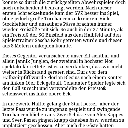
konnte so durch die zurückgeeilten Abwehrspieler doch
noch entscheidend bedrängt werden. Nach dieser
ersten Schrecksekunde kam der SVZ besser ins Spiel,
ohne jedoch große Torchancen zu kreieren. Viele
Stockfehler und unsaubere Pässe brachten immer
wieder Freistöße mit sich. So auch in der 27 Minute, als
ein Freistoß der SG Binsfeld aus dem Halbfeld auf den
Spielertrainer Sascha Kohr getreten wurde und dieser
aus 8 Metern einköpfen konnte.
Dieses Gegentor verunsicherte unser Elf sichtbar und
allein Jannik Junglen, der zweimal in höchster Not
spektakulär rettete, ist es zu verdanken, dass wir nicht
weiter in Rückstand geraten sind. Kurz vor dem
Halbzeitpfiff wurde Florian Blesius nach einem Konter
am linken 16er Eck gefoult. Genannter Spieler legte sich
den Ball zurecht und verwandelte den Freistoß
sehenswert ins linke obere Eck.
In die zweite Hälfte gelang der Start besser, aber der
letzte Pass wurde zu ungenau gespielt und zwingende
Torchancen blieben aus. Zwei Schüsse von Alex Kappes
und Sven Pazen gingen knapp daneben bzw. wurden zu
unplatziert geschossen. Aber auch die Gäste hatten