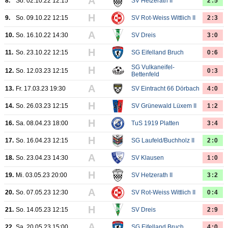
A
8.
So. 02.10.22 12:15
SV Hetzerath II
2:5
H
9.
So. 09.10.22 12:15
SV Rot-Weiss Wittlich II
2:3
A
10.
So. 16.10.22 14:30
SV Dreis
3:0
H
11.
So. 23.10.22 12:15
SG Eifelland Bruch
0:6
SG Vulkaneifel-
H
12.
So. 12.03.23 12:15
0:3
Bettenfeld
A
13.
Fr. 17.03.23 19:30
SV Eintracht 66 Dörbach
4:0
H
14.
So. 26.03.23 12:15
SV Grünewald Lüxem II
1:2
H
16.
Sa. 08.04.23 18:00
TuS 1919 Platten
3:4
H
17.
So. 16.04.23 12:15
SG Laufeld/Buchholz II
2:0
A
18.
So. 23.04.23 14:30
SV Klausen
1:0
H
19.
Mi. 03.05.23 20:00
SV Hetzerath II
3:2
A
20.
So. 07.05.23 12:30
SV Rot-Weiss Wittlich II
0:4
H
21.
So. 14.05.23 12:15
SV Dreis
2:9
A
22.
Sa. 20.05.23 15:00
SG Eifelland Bruch
4:0