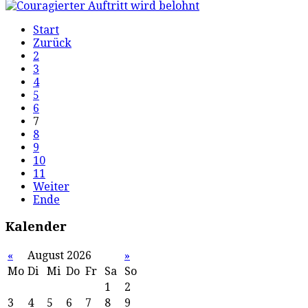
Start
Zurück
2
3
4
5
6
7
8
9
10
11
Weiter
Ende
Kalender
«
August 2026
»
Mo
Di
Mi
Do
Fr
Sa
So
1
2
3
4
5
6
7
8
9