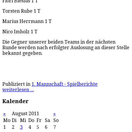
Flori Blesius 1 T
Torsten Rube 1 T
Marius Herrmann 1 T
Nico Imholz 1 T
Die Gegner unserer beiden Teams in der nächsten
Runde werden nach erfolgter Auslosung an dieser Stelle
bekannt gegeben.
Publiziert in
1. Mannschaft - Spielberichte
weiterlesen ...
Kalender
«
August 2011
»
Mo
Di
Mi
Do
Fr
Sa
So
1
2
3
4
5
6
7