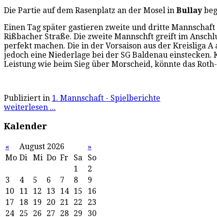
Die Partie auf dem Rasenplatz an der Mosel in
Bullay
beg
Einen Tag später gastieren zweite und dritte Mannschaft
Rißbacher Straße. Die zweite Mannschft greift im Anschl
perfekt machen. Die in der Vorsaison aus der Kreisliga A
jedoch eine Niederlage bei der SG Baldenau einstecken. K
Leistung wie beim Sieg über Morscheid, könnte das Roth
Publiziert in
1. Mannschaft - Spielberichte
weiterlesen ...
Kalender
«
August 2026
»
Mo
Di
Mi
Do
Fr
Sa
So
1
2
3
4
5
6
7
8
9
10
11
12
13
14
15
16
17
18
19
20
21
22
23
24
25
26
27
28
29
30