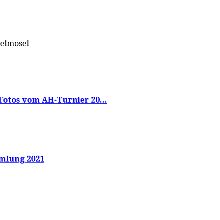
telmosel
Fotos vom AH-Turnier 20...
mlung 2021