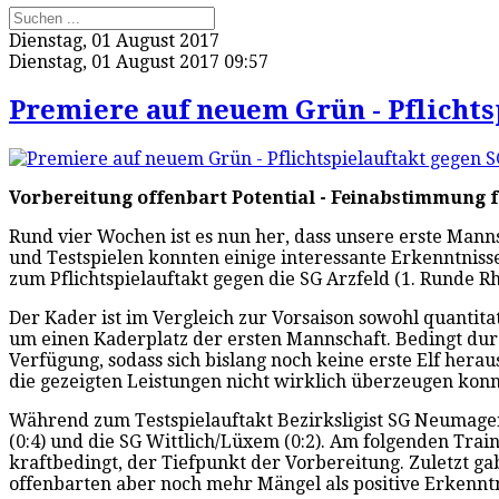
Dienstag, 01 August 2017
Dienstag, 01 August 2017 09:57
Premiere auf neuem Grün - Pflichts
Vorbereitung offenbart Potential - Feinabstimmung f
Rund vier Wochen ist es nun her, dass unsere erste Mannsc
und Testspielen konnten einige interessante Erkenntniss
zum Pflichtspielauftakt gegen die SG Arzfeld (1. Runde 
Der Kader ist im Vergleich zur Vorsaison sowohl quantitat
um einen Kaderplatz der ersten Mannschaft. Bedingt durch
Verfügung, sodass sich bislang noch keine erste Elf herausk
die gezeigten Leistungen nicht wirklich überzeugen kon
Während zum Testspielauftakt Bezirksligist SG Neumagen
(0:4) und die SG Wittlich/Lüxem (0:2). Am folgenden Tra
kraftbedingt, der Tiefpunkt der Vorbereitung. Zuletzt gab
offenbarten aber noch mehr Mängel als positive Erkenntn