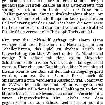
gefährlichen Freistoßchance in der 49 Minute. Der gut
geschossene Freistoß knallte an das Lattenkreutz und
sprang zurück in den Fünfer vor die Füße eines
Thalfanger Spielers, der per Direktabnahme abzog. Der
auf der Torlinie stehende Benjamin Lenz parierte den
Ball reflexartig mit der Hand. Dies hatte die Rote Karte
für Lenz zur Folge und den damit verbunden Strafstoß
für die Gäste verwandelte Christoph Theis zum 0:1.
Nun war die Gräfen-Elf gefragt mit einem Mann
weniger und dem Rückstand im Nacken gegen den
Tabellenletzten, das Spiel zu drehen. Durch die
Einwechslung von Max Wilbert in der 51. Minute und
wenige Zeit später mit dem agilen Alexander
Schiffmann sollte frischer Wind von der Bank gebracht
werden. Über eine gute Kombination über Meschak und
Blesius konnte der Ball auf den linken Flügel gespielt
werden, von wo Sven „Svente“ Pazen nach 60
Spielminuten zum verdienten Ausgleich traf. Somit war
der SVZ wieder im Rennen und ließ nur wenige zumeist
lang gespielte Bälle der Gäste aus Thalfang zu. In der 78.
Minute kam Florian Blesius nach schöner Vorarbeit des
zuvor eingewechselten Tim Jakobs vor dem
gegnerischen Tor zum Schuss. Leider traf er nur das