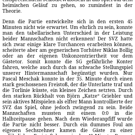
heimischen Geläuf zu gehen, so zumindest in der
Theorie.
Denn die Partie entwickelte sich in den ersten 45
Minuten nicht wie erwartet. Um ehrlich zu sein, konnte
man den tabellarischen Unterschied in der Leistung
beider Mannschaften nicht erkennen! Der SVZ hatte
sich zwar einige klare Torchancen erarbeiten können,
scheiterte aber am gegnerischen Torhüter Niklas Bollig
oder an der eigenen Unkonzentriertheit vor dem
Gästetor. Somit konnte die SG gefährliche Konter
fahren, welche auch durch das schwache Stellungspiel
unserer Hintermannschaft begünstigt wurden. Nur
Pascal Meschak konnte in der 35. Minute durch einen
stark geschossenen Freistoß, der die Unterlatte traf und
die Torlinie küsste, ein kleines Zeichen setzten. Durch
den starken Rückhalt von Björn „Katze“ Griebler und
sein aktives Mitspielen als elfter Mann kontrollierte der
SVZ das Spiel, ohne jedoch zwingend zu sein. Beide
Mannschaften mussten mit einem 0:0 in die
Halbzeitpause gehen. Nach dem Wiederanpfiff wurde
die Partie nicht besser. Durch ein dummes Foul am
eigenen Sechszehner kamen die Gäste zu einer