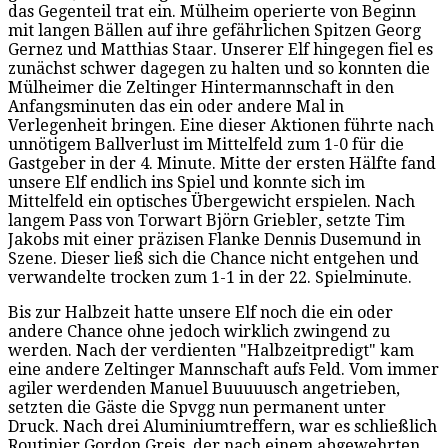
das Gegenteil trat ein. Mülheim operierte von Beginn
mit langen Bällen auf ihre gefährlichen Spitzen Georg
Gernez und Matthias Staar. Unserer Elf hingegen fiel es
zunächst schwer dagegen zu halten und so konnten die
Mülheimer die Zeltinger Hintermannschaft in den
Anfangsminuten das ein oder andere Mal in
Verlegenheit bringen. Eine dieser Aktionen führte nach
unnötigem Ballverlust im Mittelfeld zum 1-0 für die
Gastgeber in der 4. Minute. Mitte der ersten Hälfte fand
unsere Elf endlich ins Spiel und konnte sich im
Mittelfeld ein optisches Übergewicht erspielen. Nach
langem Pass von Torwart Björn Griebler, setzte Tim
Jakobs mit einer präzisen Flanke Dennis Dusemund in
Szene. Dieser ließ sich die Chance nicht entgehen und
verwandelte trocken zum 1-1 in der 22. Spielminute.
Bis zur Halbzeit hatte unsere Elf noch die ein oder
andere Chance ohne jedoch wirklich zwingend zu
werden. Nach der verdienten "Halbzeitpredigt" kam
eine andere Zeltinger Mannschaft aufs Feld. Vom immer
agiler werdenden Manuel Buuuuusch angetrieben,
setzten die Gäste die Spvgg nun permanent unter
Druck. Nach drei Aluminiumtreffern, war es schließlich
Routinier Gordon Greis, der nach einem abgewehrten