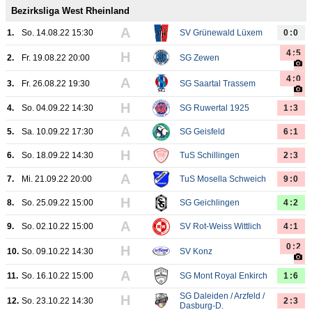
Bezirksliga West Rheinland
A
1.
So. 14.08.22 15:30
SV Grünewald Lüxem
0:0
4:5
H
2.
Fr. 19.08.22 20:00
SG Zewen
4:0
A
3.
Fr. 26.08.22 19:30
SG Saartal Trassem
H
4.
So. 04.09.22 14:30
SG Ruwertal 1925
1:3
A
5.
Sa. 10.09.22 17:30
SG Geisfeld
6:1
H
6.
So. 18.09.22 14:30
TuS Schillingen
2:3
A
7.
Mi. 21.09.22 20:00
TuS Mosella Schweich
9:0
H
8.
So. 25.09.22 15:00
SG Geichlingen
4:2
A
9.
So. 02.10.22 15:00
SV Rot-Weiss Wittlich
4:1
0:2
H
10.
So. 09.10.22 14:30
SV Konz
A
11.
So. 16.10.22 15:00
SG Mont Royal Enkirch
1:6
SG Daleiden / Arzfeld /
H
12.
So. 23.10.22 14:30
2:3
Dasburg-D.