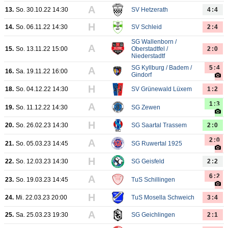
A
13.
So. 30.10.22 14:30
SV Hetzerath
4:4
H
14.
So. 06.11.22 14:30
SV Schleid
2:4
SG Wallenborn /
A
15.
So. 13.11.22 15:00
Oberstadtfel /
2:0
Niederstadtf
SG Kyllburg / Badem /
5:4
A
16.
Sa. 19.11.22 16:00
Gindorf
H
18.
So. 04.12.22 14:30
SV Grünewald Lüxem
1:2
1:3
A
19.
So. 11.12.22 14:30
SG Zewen
H
20.
So. 26.02.23 14:30
SG Saartal Trassem
2:0
2:0
A
21.
So. 05.03.23 14:45
SG Ruwertal 1925
H
22.
So. 12.03.23 14:30
SG Geisfeld
2:2
6:2
A
23.
So. 19.03.23 14:45
TuS Schillingen
H
24.
Mi. 22.03.23 20:00
TuS Mosella Schweich
3:4
A
25.
Sa. 25.03.23 19:30
SG Geichlingen
2:1