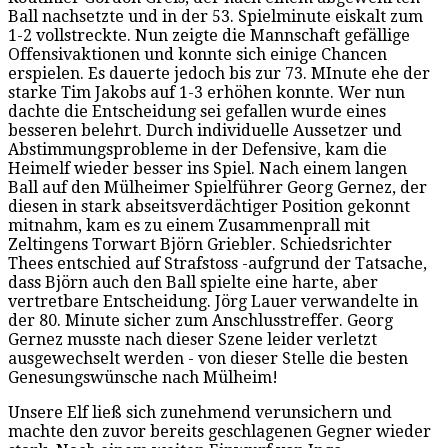
Ball nachsetzte und in der 53. Spielminute eiskalt zum
1-2 vollstreckte. Nun zeigte die Mannschaft gefällige
Offensivaktionen und konnte sich einige Chancen
erspielen. Es dauerte jedoch bis zur 73. MInute ehe der
starke Tim Jakobs auf 1-3 erhöhen konnte. Wer nun
dachte die Entscheidung sei gefallen wurde eines
besseren belehrt. Durch individuelle Aussetzer und
Abstimmungsprobleme in der Defensive, kam die
Heimelf wieder besser ins Spiel. Nach einem langen
Ball auf den Mülheimer Spielführer Georg Gernez, der
diesen in stark abseitsverdächtiger Position gekonnt
mitnahm, kam es zu einem Zusammenprall mit
Zeltingens Torwart Björn Griebler. Schiedsrichter
Thees entschied auf Strafstoss -aufgrund der Tatsache,
dass Björn auch den Ball spielte eine harte, aber
vertretbare Entscheidung. Jörg Lauer verwandelte in
der 80. Minute sicher zum Anschlusstreffer. Georg
Gernez musste nach dieser Szene leider verletzt
ausgewechselt werden - von dieser Stelle die besten
Genesungswünsche nach Mülheim!
Unsere Elf ließ sich zunehmend verunsichern und
machte den zuvor bereits geschlagenen Gegner wieder