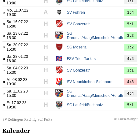
H
»
SG Laufeld/Buchholz
1:1
13:00
Mo. 11.07.22
A
»
SV Föhren
1:4
19:30
Sa. 16.07.22
H
»
SV Gonzerath
5:1
16:00
Sa. 23.07.22
SG
H
»
3:2
15:30
Dhrontal/Haag/Merscheid/Horath
Sa. 30.07.22
H
»
SG Moseltal
3:2
15:30
Sa. 28.01.23
H
»
FSV Trier-Tarforst
4:4
16:00
Sa. 04.02.23
H
»
SV Gonzerath
3:1
15:30
Mi. 08.02.23
H
»
SV Neunkirchen-Steinborn
4:8
19:30
Sa. 11.02.23
SG
H
»
4:4
15:30
Dhrontal/Haag/Merscheid/Horath
Fr. 17.02.23
H
»
SG Laufeld/Buchholz
5:1
19:30
© FuPa-Widget
SV Zeltingen-Rachtig auf FuPa
Kalender