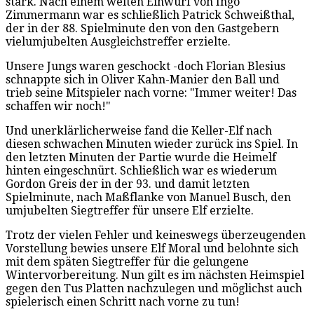
stark. Nach einem weiten Einwurf von Ingo
Zimmermann war es schließlich Patrick Schweißthal,
der in der 88. Spielminute den von den Gastgebern
vielumjubelten Ausgleichstreffer erzielte.
Unsere Jungs waren geschockt -doch Florian Blesius
schnappte sich in Oliver Kahn-Manier den Ball und
trieb seine Mitspieler nach vorne: "Immer weiter! Das
schaffen wir noch!"
Und unerklärlicherweise fand die Keller-Elf nach
diesen schwachen Minuten wieder zurück ins Spiel. In
den letzten Minuten der Partie wurde die Heimelf
hinten eingeschnürt. Schließlich war es wiederum
Gordon Greis der in der 93. und damit letzten
Spielminute, nach Maßflanke von Manuel Busch, den
umjubelten Siegtreffer für unsere Elf erzielte.
Trotz der vielen Fehler und keineswegs überzeugenden
Vorstellung bewies unsere Elf Moral und belohnte sich
mit dem späten Siegtreffer für die gelungene
Wintervorbereitung. Nun gilt es im nächsten Heimspiel
gegen den Tus Platten nachzulegen und möglichst auch
spielerisch einen Schritt nach vorne zu tun!