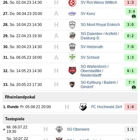
H
26.
So. 02.04.23 14:30
SV Rot-Weiss Wittlich
1:3
3:4
A
27.
Do. 06.04.23 20:00
SV Konz
H
28.
So. 16.04.23 14:30
SG Mont Royal Enkirch
3:0
SG Daleiden / Arzfeld /
A
29.
Sa. 22.04.23 19:30
0:2
Dasburg-D.
H
30.
So. 30.04.23 14:30
SV Hetzerath
7:0
A
31.
Sa. 06.05.23 18:00
SV Schleid
1:3
SG Wallenborn /
H
32.
So. 14.05.23 14:30
Oberstadtfel /
6:1
Niederstadtf
SG Kyllburg / Badem /
7:1
H
33.
Sa. 20.05.23 17:30
Gindorf
Rheinlandpokal
H
1. Runde
Fr. 05.08.22 20:00
FC Hochwald Zerf
1:4
Testspiele
Mi. 06.07.22
H
»
SG Oberweis
1:1
19:30
So. 10.07.22