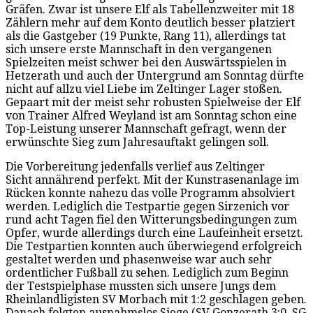
Gräfen. Zwar ist unsere Elf als Tabellenzweiter mit 18
Zählern mehr auf dem Konto deutlich besser platziert
als die Gastgeber (19 Punkte, Rang 11), allerdings tat
sich unsere erste Mannschaft in den vergangenen
Spielzeiten meist schwer bei den Auswärtsspielen in
Hetzerath und auch der Untergrund am Sonntag dürfte
nicht auf allzu viel Liebe im Zeltinger Lager stoßen.
Gepaart mit der meist sehr robusten Spielweise der Elf
von Trainer Alfred Weyland ist am Sonntag schon eine
Top-Leistung unserer Mannschaft gefragt, wenn der
erwünschte Sieg zum Jahresauftakt gelingen soll.
Die Vorbereitung jedenfalls verlief aus Zeltinger
Sicht annährend perfekt. Mit der Kunstrasenanlage im
Rücken konnte nahezu das volle Programm absolviert
werden. Lediglich die Testpartie gegen Sirzenich vor
rund acht Tagen fiel den Witterungsbedingungen zum
Opfer, wurde allerdings durch eine Laufeinheit ersetzt.
Die Testpartien konnten auch überwiegend erfolgreich
gestaltet werden und phasenweise war auch sehr
ordentlicher Fußball zu sehen. Lediglich zum Beginn
der Testspielphase mussten sich unsere Jungs dem
Rheinlandligisten SV Morbach mit 1:2 geschlagen geben.
Danach folgten ausnahmslos Siege (SV Gonzerath 3:0, SG