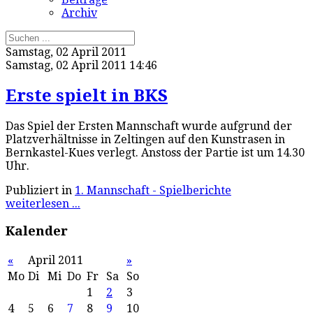
Archiv
Samstag, 02 April 2011
Samstag, 02 April 2011 14:46
Erste spielt in BKS
Das Spiel der Ersten Mannschaft wurde aufgrund der
Platzverhältnisse in Zeltingen auf den Kunstrasen in
Bernkastel-Kues verlegt. Anstoss der Partie ist um 14.30
Uhr.
Publiziert in
1. Mannschaft - Spielberichte
weiterlesen ...
Kalender
«
April 2011
»
Mo
Di
Mi
Do
Fr
Sa
So
1
2
3
4
5
6
7
8
9
10