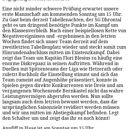
Eine nicht minder schwere Prüfung erwartet unsere
erste Mannschaft am kommenden Sonntag um 15 Uhr.
Zu Gast beim derzeit Tabellenachten, der SG Dhrontal
geht es um dringend benötigte Punkte im Kampf um
den Klassenverbleib. Nach einer beispiellosen Kette von
Negativereignissen und -ergebnissen in den letzten
Wochen findet sich unser Team derzeit auf dem
zweitletzten Tabellenplatz wieder und steckt somit zum
Hinrundenabschluss mitten im Existenzkampf. Dabei
zeigt das Team um Kapitän Flori Blesius zu häufig eine
enorme Diskrepanz in seinen Auftritten. Während in
Duellen mit Spitzenteams der Liga wie Hetzerath oder
zuletzt Buchholz die Einstellung stimmt und sich das
Team zumeist auf Augenhöhe präsentiert, konnte in
Spielen gegen direkte Konkurrenten wie Dreis und am
vergangenen Wochenende Bernkastel nicht das wahre
Leistungsvermögen abgerufen werden. Nun sollte
langsam auch dem letzten bewusst werden, dass die
ursprünglichen Saisonziele revidiert werden müssen
und wir uns mitten im Abstiegskampf befinden. Legt
den Schalter um und zeigt das ihr es noch könnt!
Anpfiff in Haag ist am Sonntag um 15 Uhr.