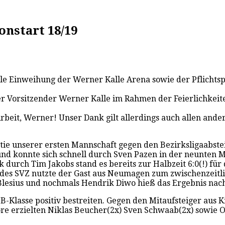
nstart 18/19
lle Einweihung der Werner Kalle Arena sowie der Pflichtsp
er Vorsitzender Werner Kalle im Rahmen der Feierlichkeit
rbeit, Werner! Unser Dank gilt allerdings auch allen and
artie unserer ersten Mannschaft gegen den Bezirksligaabs
nd konnte sich schnell durch Sven Pazen in der neunten M
durch Tim Jakobs stand es bereits zur Halbzeit 6:0(!) für
es SVZ nutzte der Gast aus Neumagen zum zwischenzeitlich
Blesius und nochmals Hendrik Diwo hieß das Ergebnis nach
B-Klasse positiv bestreiten. Gegen den Mitaufsteiger aus 
e erzielten Niklas Beucher(2x) Sven Schwaab(2x) sowie Ol