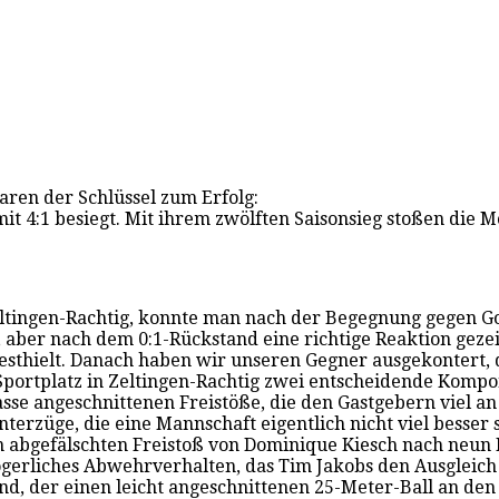
ren der Schlüssel zum Erfolg:
it 4:1 besiegt. Mit ihrem zwölften Saisonsieg stoßen die M
Zeltingen-Rachtig, konnte man nach der Begegnung gegen G
 aber nach dem 0:1-Rückstand eine richtige Reaktion gezei
esthielt. Danach haben wir unseren Gegner ausgekontert, 
Sportplatz in Zeltingen-Rachtig zwei entscheidende Komp
sse angeschnittenen Freistöße, die den Gastgebern viel an
rzüge, die eine Mannschaft eigentlich nicht viel besser 
 abgefälschten Freistoß von Dominique Kiesch nach neun 
zögerliches Abwehrverhalten, das Tim Jakobs den Ausgleich
, der einen leicht angeschnittenen 25-Meter-Ball an den I