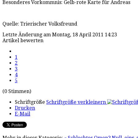
Besonderes Vorkommnis: Gelb-rote Karte für Andreas
Quelle: Trierischer Volksfreund
Letzte Änderung am Montag, 18 April 2011 14:23
Artikel bewerten
1
2
3
4
5
(0 Stimmen)
Schriftgröße
Schriftgröße verkleinern
Drucken
E-Mail
Mehr in dieser Kategorie:
« Schlechtes Omen?
Null, eins,