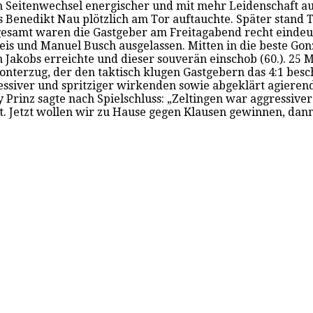
m Seitenwechsel energischer und mit mehr Leidenschaft au
ls Benedikt Nau plötzlich am Tor auftauchte. Später stand To
nsgesamt waren die Gastgeber am Freitagabend recht eindeu
s und Manuel Busch ausgelassen. Mitten in die beste Gon
m Jakobs erreichte und dieser souverän einschob (60.). 25
Konterzug, der den taktisch klugen Gastgebern das 4:1 bes
essiver und spritziger wirkenden sowie abgeklärt agierend
 Prinz sagte nach Spielschluss: „Zeltingen war aggressive
 Jetzt wollen wir zu Hause gegen Klausen gewinnen, dann