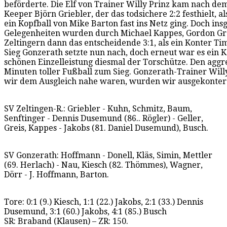
beförderte. Die Elf von Trainer Willy Prinz kam nach de
Keeper Björn Griebler, der das todsichere 2:2 festhielt, a
ein Kopfball von Mike Barton fast ins Netz ging. Doch i
Gelegenheiten wurden durch Michael Kappes, Gordon Grei
Zeltingern dann das entscheidende 3:1, als ein Konter Ti
Sieg Gonzerath setzte nun nach, doch erneut war es ein 
schönen Einzelleistung diesmal der Torschütze. Den aggr
Minuten toller Fußball zum Sieg. Gonzerath-Trainer Willy
wir dem Ausgleich nahe waren, wurden wir ausgekontert.
SV Zeltingen-R.: Griebler - Kuhn, Schmitz, Baum,
Senftinger - Dennis Dusemund (86.. Rögler) - Geller,
Greis, Kappes - Jakobs (81. Daniel Dusemund), Busch.
SV Gonzerath: Hoffmann - Donell, Kläs, Simin, Mettler
(69. Herlach) - Nau, Kiesch (82. Thömmes), Wagner,
Dörr - J. Hoffmann, Barton.
Tore: 0:1 (9.) Kiesch, 1:1 (22.) Jakobs, 2:1 (33.) Dennis
Dusemund, 3:1 (60.) Jakobs, 4:1 (85.) Busch
SR: Braband (Klausen) – ZR: 150.