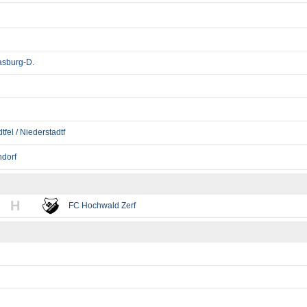
Dasburg-D.
fel / Niederstadtf
ndorf
H
FC Hochwald Zerf