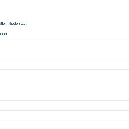
fel / Niederstadtf
ndorf