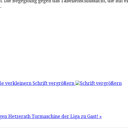
an. Die Begegnung gegen das Tabellenschlusslicht, die mit 
.
Schrift vergrößern
egen Hetzerath
Tormaschine der Liga zu Gast! »