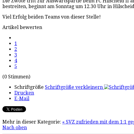
Die Zwote tritt zur Auswärtspartie beim FC Hilscheid II 
bestreiten, beginnt am Sonntag um 12.30 Uhr in Hilscheid
Viel Erfolg beiden Teams von dieser Stelle!
Artikel bewerten
1
2
3
4
5
(0 Stimmen)
Schriftgröße
Schriftgröße verkleinern
Drucken
E-Mail
Mehr in dieser Kategorie:
« SVZ zufrieden mit dem 1:1 g
Nach oben