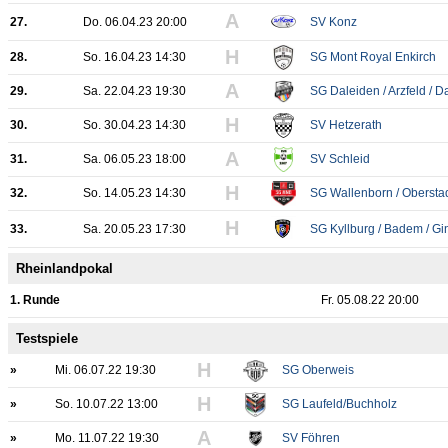
A
27.
Do. 06.04.23 20:00
SV Konz
H
28.
So. 16.04.23 14:30
SG Mont Royal Enkirch
A
29.
Sa. 22.04.23 19:30
SG Daleiden / Arzfeld / 
H
30.
So. 30.04.23 14:30
SV Hetzerath
A
31.
Sa. 06.05.23 18:00
SV Schleid
H
32.
So. 14.05.23 14:30
SG Wallenborn / Oberstadt
H
33.
Sa. 20.05.23 17:30
SG Kyllburg / Badem / Gi
Rheinlandpokal
1. Runde
Fr. 05.08.22 20:00
Testspiele
H
»
Mi. 06.07.22 19:30
SG Oberweis
H
»
So. 10.07.22 13:00
SG Laufeld/Buchholz
A
»
Mo. 11.07.22 19:30
SV Föhren