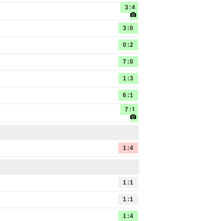
3:4
3:0
0:2
7:0
1:3
6:1
7:1
1:4
1:1
1:1
1:4