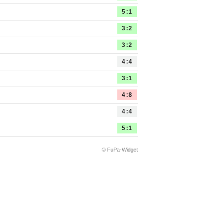
5:1
3:2
3:2
4:4
3:1
4:8
4:4
5:1
© FuPa-Widget