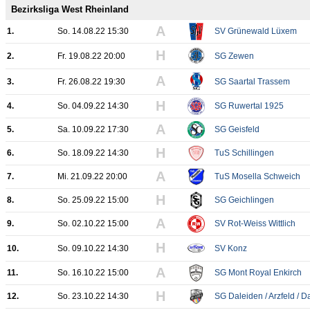
Bezirksliga West Rheinland
A
1.
So. 14.08.22 15:30
SV Grünewald Lüxem
H
2.
Fr. 19.08.22 20:00
SG Zewen
A
3.
Fr. 26.08.22 19:30
SG Saartal Trassem
H
4.
So. 04.09.22 14:30
SG Ruwertal 1925
A
5.
Sa. 10.09.22 17:30
SG Geisfeld
H
6.
So. 18.09.22 14:30
TuS Schillingen
A
7.
Mi. 21.09.22 20:00
TuS Mosella Schweich
H
8.
So. 25.09.22 15:00
SG Geichlingen
A
9.
So. 02.10.22 15:00
SV Rot-Weiss Wittlich
H
10.
So. 09.10.22 14:30
SV Konz
A
11.
So. 16.10.22 15:00
SG Mont Royal Enkirch
H
12.
So. 23.10.22 14:30
SG Daleiden / Arzfeld / 