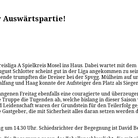
r Auswärtspartie!
sliga A Spielkreis Mosel ins Haus. Dabei wartet mit dem S
gust Schlotter scheint gut in der Liga angekommen zu sein
de trumpften die Dreiser bei der Spvgg. Mülheim auf und
lfang und Haag konnte der Aufsteiger den Platz als Sieger
ngenen Freitag ebenfalls eine couragierte und überzeugend
Truppe die Tugenden ab, welche bislang in dieser Saison v
d Leidenschaft waren der Grundstein für den Teilerfolg 
 Gastgeber, die mit Sicherheit alles daran setzen werden
ag um 14.30 Uhr. Schiedsrichter der Begegnung ist David B