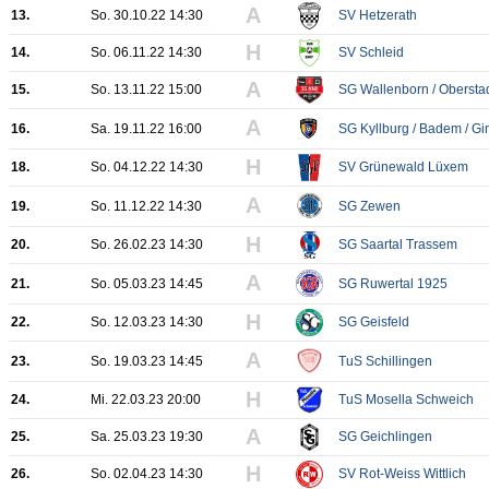
A
13.
So. 30.10.22 14:30
SV Hetzerath
H
14.
So. 06.11.22 14:30
SV Schleid
A
15.
So. 13.11.22 15:00
SG Wallenborn / Oberstadt
A
16.
Sa. 19.11.22 16:00
SG Kyllburg / Badem / Gi
H
18.
So. 04.12.22 14:30
SV Grünewald Lüxem
A
19.
So. 11.12.22 14:30
SG Zewen
H
20.
So. 26.02.23 14:30
SG Saartal Trassem
A
21.
So. 05.03.23 14:45
SG Ruwertal 1925
H
22.
So. 12.03.23 14:30
SG Geisfeld
A
23.
So. 19.03.23 14:45
TuS Schillingen
H
24.
Mi. 22.03.23 20:00
TuS Mosella Schweich
A
25.
Sa. 25.03.23 19:30
SG Geichlingen
H
26.
So. 02.04.23 14:30
SV Rot-Weiss Wittlich