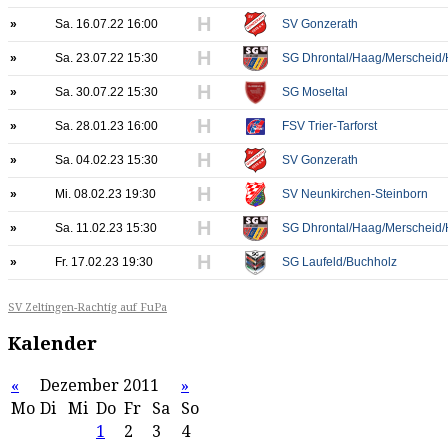
H
»
Sa. 16.07.22 16:00
SV Gonzerath
H
»
Sa. 23.07.22 15:30
SG Dhrontal/Haag/Merscheid/
H
»
Sa. 30.07.22 15:30
SG Moseltal
H
»
Sa. 28.01.23 16:00
FSV Trier-Tarforst
H
»
Sa. 04.02.23 15:30
SV Gonzerath
H
»
Mi. 08.02.23 19:30
SV Neunkirchen-Steinborn
H
»
Sa. 11.02.23 15:30
SG Dhrontal/Haag/Merscheid/
H
»
Fr. 17.02.23 19:30
SG Laufeld/Buchholz
SV Zeltingen-Rachtig auf FuPa
Kalender
«
Dezember 2011
»
Mo
Di
Mi
Do
Fr
Sa
So
1
2
3
4