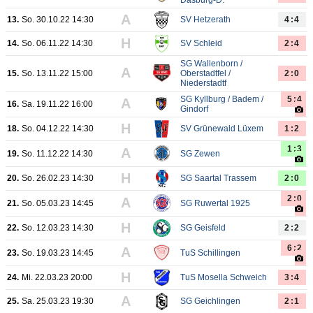
Dasburg-D.
A
13.
So. 30.10.22 14:30
SV Hetzerath
4:4
H
14.
So. 06.11.22 14:30
SV Schleid
2:4
SG Wallenborn /
A
15.
So. 13.11.22 15:00
Oberstadtfel /
2:0
Niederstadtf
SG Kyllburg / Badem /
5:4
A
16.
Sa. 19.11.22 16:00
Gindorf
H
18.
So. 04.12.22 14:30
SV Grünewald Lüxem
1:2
1:3
A
19.
So. 11.12.22 14:30
SG Zewen
H
20.
So. 26.02.23 14:30
SG Saartal Trassem
2:0
2:0
A
21.
So. 05.03.23 14:45
SG Ruwertal 1925
H
22.
So. 12.03.23 14:30
SG Geisfeld
2:2
6:2
A
23.
So. 19.03.23 14:45
TuS Schillingen
H
24.
Mi. 22.03.23 20:00
TuS Mosella Schweich
3:4
A
25.
Sa. 25.03.23 19:30
SG Geichlingen
2:1