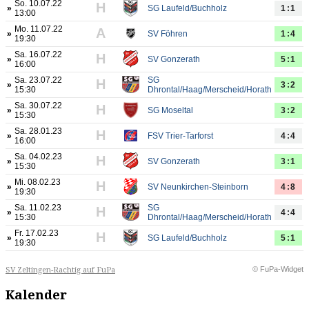
So. 10.07.22
H
»
SG Laufeld/Buchholz
1:1
13:00
Mo. 11.07.22
A
»
SV Föhren
1:4
19:30
Sa. 16.07.22
H
»
SV Gonzerath
5:1
16:00
Sa. 23.07.22
SG
H
»
3:2
15:30
Dhrontal/Haag/Merscheid/Horath
Sa. 30.07.22
H
»
SG Moseltal
3:2
15:30
Sa. 28.01.23
H
»
FSV Trier-Tarforst
4:4
16:00
Sa. 04.02.23
H
»
SV Gonzerath
3:1
15:30
Mi. 08.02.23
H
»
SV Neunkirchen-Steinborn
4:8
19:30
Sa. 11.02.23
SG
H
»
4:4
15:30
Dhrontal/Haag/Merscheid/Horath
Fr. 17.02.23
H
»
SG Laufeld/Buchholz
5:1
19:30
© FuPa-Widget
SV Zeltingen-Rachtig auf FuPa
Kalender