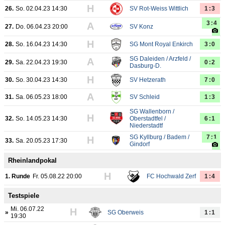
H
26.
So. 02.04.23 14:30
SV Rot-Weiss Wittlich
1:3
3:4
A
27.
Do. 06.04.23 20:00
SV Konz
H
28.
So. 16.04.23 14:30
SG Mont Royal Enkirch
3:0
SG Daleiden / Arzfeld /
A
29.
Sa. 22.04.23 19:30
0:2
Dasburg-D.
H
30.
So. 30.04.23 14:30
SV Hetzerath
7:0
A
31.
Sa. 06.05.23 18:00
SV Schleid
1:3
SG Wallenborn /
H
32.
So. 14.05.23 14:30
Oberstadtfel /
6:1
Niederstadtf
SG Kyllburg / Badem /
7:1
H
33.
Sa. 20.05.23 17:30
Gindorf
Rheinlandpokal
H
1. Runde
Fr. 05.08.22 20:00
FC Hochwald Zerf
1:4
Testspiele
Mi. 06.07.22
H
»
SG Oberweis
1:1
19:30