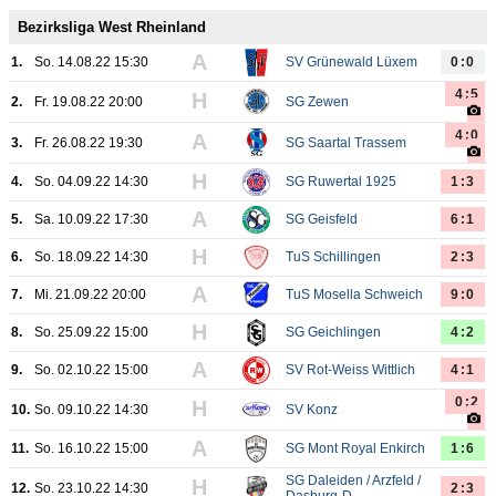
Bezirksliga West Rheinland
A
1.
So. 14.08.22 15:30
SV Grünewald Lüxem
0:0
4:5
H
2.
Fr. 19.08.22 20:00
SG Zewen
4:0
A
3.
Fr. 26.08.22 19:30
SG Saartal Trassem
H
4.
So. 04.09.22 14:30
SG Ruwertal 1925
1:3
A
5.
Sa. 10.09.22 17:30
SG Geisfeld
6:1
H
6.
So. 18.09.22 14:30
TuS Schillingen
2:3
A
7.
Mi. 21.09.22 20:00
TuS Mosella Schweich
9:0
H
8.
So. 25.09.22 15:00
SG Geichlingen
4:2
A
9.
So. 02.10.22 15:00
SV Rot-Weiss Wittlich
4:1
0:2
H
10.
So. 09.10.22 14:30
SV Konz
A
11.
So. 16.10.22 15:00
SG Mont Royal Enkirch
1:6
SG Daleiden / Arzfeld /
H
12.
So. 23.10.22 14:30
2:3