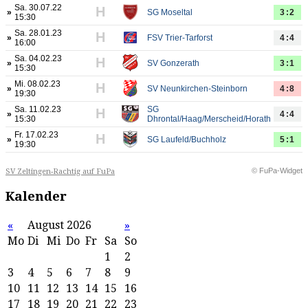
Sa. 30.07.22
H
»
SG Moseltal
3:2
15:30
Sa. 28.01.23
H
»
FSV Trier-Tarforst
4:4
16:00
Sa. 04.02.23
H
»
SV Gonzerath
3:1
15:30
Mi. 08.02.23
H
»
SV Neunkirchen-Steinborn
4:8
19:30
Sa. 11.02.23
SG
H
»
4:4
15:30
Dhrontal/Haag/Merscheid/Horath
Fr. 17.02.23
H
»
SG Laufeld/Buchholz
5:1
19:30
© FuPa-Widget
SV Zeltingen-Rachtig auf FuPa
Kalender
«
August 2026
»
Mo
Di
Mi
Do
Fr
Sa
So
1
2
3
4
5
6
7
8
9
10
11
12
13
14
15
16
17
18
19
20
21
22
23