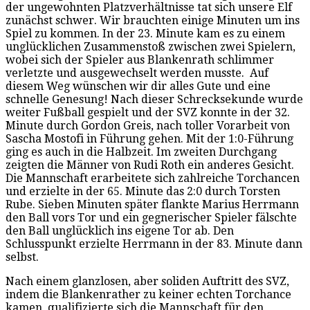
der ungewohnten Platzverhältnisse tat sich unsere Elf
zunächst schwer. Wir brauchten einige Minuten um ins
Spiel zu kommen. In der 23. Minute kam es zu einem
unglücklichen Zusammenstoß zwischen zwei Spielern,
wobei sich der Spieler aus Blankenrath schlimmer
verletzte und ausgewechselt werden musste. Auf
diesem Weg wünschen wir dir alles Gute und eine
schnelle Genesung! Nach dieser Schrecksekunde wurde
weiter Fußball gespielt und der SVZ konnte in der 32.
Minute durch Gordon Greis, nach toller Vorarbeit von
Sascha Mostofi in Führung gehen. Mit der 1:0-Führung
ging es auch in die Halbzeit. Im zweiten Durchgang
zeigten die Männer von Rudi Roth ein anderes Gesicht.
Die Mannschaft erarbeitete sich zahlreiche Torchancen
und erzielte in der 65. Minute das 2:0 durch Torsten
Rube. Sieben Minuten später flankte Marius Herrmann
den Ball vors Tor und ein gegnerischer Spieler fälschte
den Ball unglücklich ins eigene Tor ab. Den
Schlusspunkt erzielte Herrmann in der 83. Minute dann
selbst.
Nach einem glanzlosen, aber soliden Auftritt des SVZ,
indem die Blankenrather zu keiner echten Torchance
kamen, qualifizierte sich die Mannschaft für den