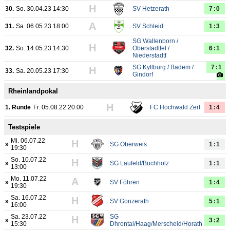
H
30.
So. 30.04.23 14:30
SV Hetzerath
7:0
A
31.
Sa. 06.05.23 18:00
SV Schleid
1:3
SG Wallenborn /
H
32.
So. 14.05.23 14:30
Oberstadtfel /
6:1
Niederstadtf
SG Kyllburg / Badem /
7:1
H
33.
Sa. 20.05.23 17:30
Gindorf
Rheinlandpokal
H
1. Runde
Fr. 05.08.22 20:00
FC Hochwald Zerf
1:4
Testspiele
Mi. 06.07.22
H
»
SG Oberweis
1:1
19:30
So. 10.07.22
H
»
SG Laufeld/Buchholz
1:1
13:00
Mo. 11.07.22
A
»
SV Föhren
1:4
19:30
Sa. 16.07.22
H
»
SV Gonzerath
5:1
16:00
Sa. 23.07.22
SG
H
»
3:2
15:30
Dhrontal/Haag/Merscheid/Horath