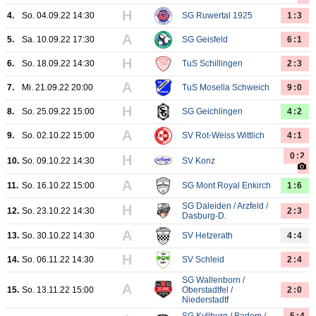
H
4.
So. 04.09.22 14:30
SG Ruwertal 1925
1:3
A
5.
Sa. 10.09.22 17:30
SG Geisfeld
6:1
H
6.
So. 18.09.22 14:30
TuS Schillingen
2:3
A
7.
Mi. 21.09.22 20:00
TuS Mosella Schweich
9:0
H
8.
So. 25.09.22 15:00
SG Geichlingen
4:2
A
9.
So. 02.10.22 15:00
SV Rot-Weiss Wittlich
4:1
0:2
H
10.
So. 09.10.22 14:30
SV Konz
A
11.
So. 16.10.22 15:00
SG Mont Royal Enkirch
1:6
SG Daleiden / Arzfeld /
H
12.
So. 23.10.22 14:30
2:3
Dasburg-D.
A
13.
So. 30.10.22 14:30
SV Hetzerath
4:4
H
14.
So. 06.11.22 14:30
SV Schleid
2:4
SG Wallenborn /
A
15.
So. 13.11.22 15:00
Oberstadtfel /
2:0
Niederstadtf