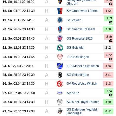
SG Kyllburg / Badem /
5:4
A
16.
Sa. 19.11.22 16:00
Gindorf
H
18.
So. 04.12.22 14:30
SV Grünewald Lüxem
1:2
1:3
A
19.
So. 11.12.22 14:30
SG Zewen
H
20.
So. 26.02.23 14:30
SG Saartal Trassem
2:0
2:0
A
21.
So. 05.03.23 14:45
SG Ruwertal 1925
H
22.
So. 12.03.23 14:30
SG Geisfeld
2:2
6:2
A
23.
So. 19.03.23 14:45
TuS Schillingen
H
24.
Mi. 22.03.23 20:00
TuS Mosella Schweich
3:4
A
25.
Sa. 25.03.23 19:30
SG Geichlingen
2:1
H
26.
So. 02.04.23 14:30
SV Rot-Weiss Wittlich
1:3
3:4
A
27.
Do. 06.04.23 20:00
SV Konz
H
28.
So. 16.04.23 14:30
SG Mont Royal Enkirch
3:0
SG Daleiden / Arzfeld /
A
29.
Sa. 22.04.23 19:30
0:2
Dasburg-D.