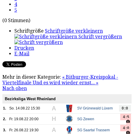
4
5
(0 Stimmen)
Schriftgröße
Schriftgröße verkleinern
Schrift vergrößern
Drucken
E-Mail
Mehr in dieser Kategorie:
« Bitburger-Kreispokal -
Viertelfinale
Und es wird wieder ernst... »
Nach oben
Bezirksliga West Rheinland
A
1.
So. 14.08.22 15:30
SV Grünewald Lüxem
0:0
4:5
H
2.
Fr. 19.08.22 20:00
SG Zewen
4:0
A
3.
Fr. 26.08.22 19:30
SG Saartal Trassem